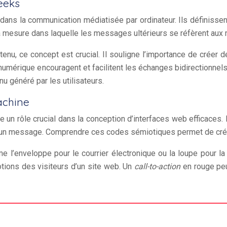
weeks
 dans la communication médiatisée par ordinateur. Ils définiss
r la mesure dans laquelle les messages ultérieurs se réfèrent a
enu, ce concept est crucial. Il souligne l’importance de créer
umérique encouragent et facilitent les échanges bidirectionnels
 généré par les utilisateurs.
achine
oue un rôle crucial dans la conception d’interfaces web efficac
t un message. Comprendre ces codes sémiotiques permet de créer
e l’enveloppe pour le courrier électronique ou la loupe pour la 
otions des visiteurs d’un site web. Un
call-to-action
en rouge peu