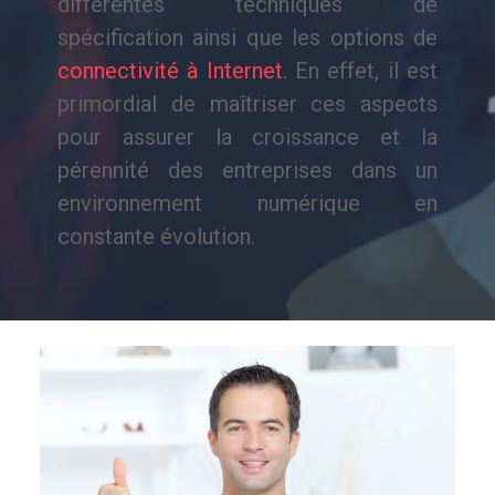
différentes techniques de
spécification ainsi que les options de
connectivité à Internet
. En effet, il est
primordial de maîtriser ces aspects
pour assurer la croissance et la
pérennité des entreprises dans un
environnement numérique en
constante évolution.