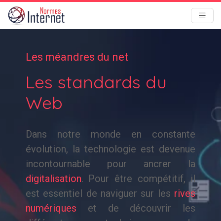
Les méandres du net
Les standards du
Web
Dans notre monde en constante
évolution, la technologie est devenue
incontournable pour ancrer la
digitalisation
. Pour être compétitif, il
est essentiel de naviguer sur les
rives
numériques
et de découvrir les