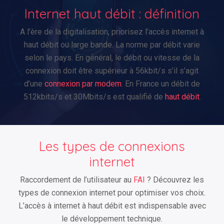
Internet haut débit : définition
A l’ère de la digitalisation, priorisez l’accès internet à
haut débit ou large bande. La norme par débit varie
selon le pays. En général, le débit ou vitesse de la
connexion doit être supérieur à 56kbit/s s’il s’agit
d’une
connexion par modem
. En France un débit de
512kbits/s et 30Mbits/s est qualifié de
haut débit
.
Les types de connexions
internet
Raccordement de l’utilisateur au
FAI
? Découvrez les
types de connexion internet pour optimiser vos choix.
L’accès à internet à haut débit est indispensable avec
le développement technique.