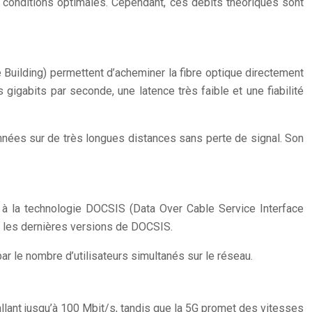
 conditions optimales. Cependant, ces débits théoriques sont
e Building) permettent d’acheminer la fibre optique directement
 gigabits par seconde, une latence très faible et une fiabilité
onnées sur de très longues distances sans perte de signal. Son
e à la technologie DOCSIS (Data Over Cable Service Interface
c les dernières versions de DOCSIS.
r le nombre d’utilisateurs simultanés sur le réseau.
 allant jusqu’à 100 Mbit/s, tandis que la 5G promet des vitesses