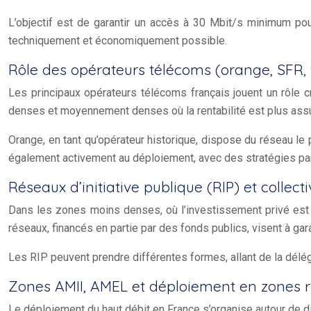
L’objectif est de garantir un accès à 30 Mbit/s minimum pou
techniquement et économiquement possible.
Rôle des opérateurs télécoms (orange, SFR,
Les principaux opérateurs télécoms français jouent un rôle 
denses et moyennement denses où la rentabilité est plus ass
Orange, en tant qu’opérateur historique, dispose du réseau le
également activement au déploiement, avec des stratégies par
Réseaux d’initiative publique (RIP) et collecti
Dans les zones moins denses, où l’investissement privé est ins
réseaux, financés en partie par des fonds publics, visent à gara
Les RIP peuvent prendre différentes formes, allant de la déléga
Zones AMII, AMEL et déploiement en zones r
Le déploiement du haut débit en France s’organise autour de d