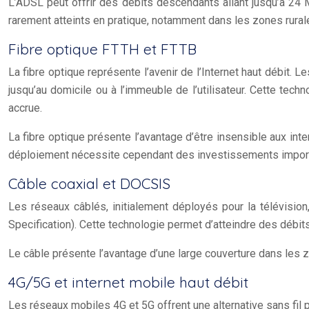
L’ADSL peut offrir des débits descendants allant jusqu’à 24
rarement atteints en pratique, notamment dans les zones rural
Fibre optique FTTH et FTTB
La fibre optique représente l’avenir de l’Internet haut débit.
jusqu’au domicile ou à l’immeuble de l’utilisateur. Cette tech
accrue.
La fibre optique présente l’avantage d’être insensible aux in
déploiement nécessite cependant des investissements importa
Câble coaxial et DOCSIS
Les réseaux câblés, initialement déployés pour la télévisio
Specification). Cette technologie permet d’atteindre des débi
Le câble présente l’avantage d’une large couverture dans les 
4G/5G et internet mobile haut débit
Les réseaux mobiles 4G et 5G offrent une alternative sans fil p