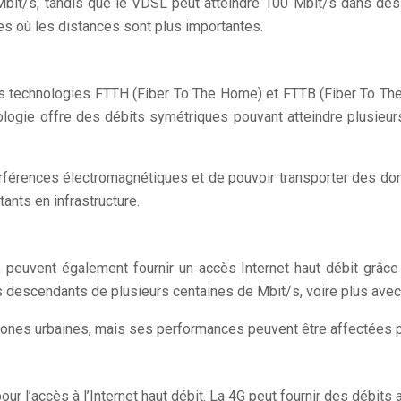
 Mbit/s, tandis que le VDSL peut atteindre 100 Mbit/s dans des
es où les distances sont plus importantes.
 Les technologies FTTH (Fiber To The Home) et FTTB (Fiber To Th
nologie offre des débits symétriques pouvant atteindre plusieurs
terférences électromagnétiques et de pouvoir transporter des d
nts en infrastructure.
n, peuvent également fournir un accès Internet haut débit grâc
ts descendants de plusieurs centaines de Mbit/s, voire plus ave
zones urbaines, mais ses performances peuvent être affectées pa
our l’accès à l’Internet haut débit. La 4G peut fournir des débits